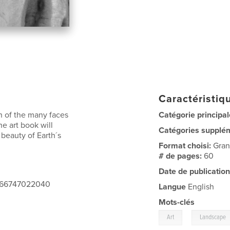
Caractéristiqu
on of the many faces
Catégorie principal
ne art book will
Catégories supplé
beauty of Earth´s
Format choisi:
Gran
# de pages:
60
Date de publication
0066747022040
Langue
English
Mots-clés
,
Art
Landscape