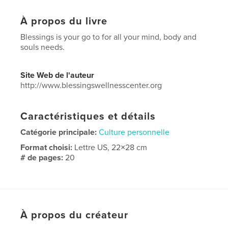
À propos du livre
Blessings is your go to for all your mind, body and
souls needs.
Site Web de l'auteur
http://www.blessingswellnesscenter.org
Caractéristiques et détails
Catégorie principale:
Culture personnelle
Format choisi:
Lettre US, 22×28 cm
# de pages:
20
Date de publication:
avril 22, 2023
Langue
English
Mots-clés
À propos du créateur
,
self care
heal