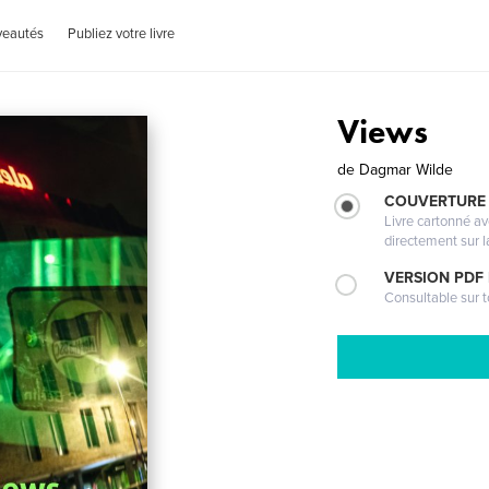
veautés
Publiez votre livre
Views
de
Dagmar Wilde
COUVERTURE 
Livre cartonné a
directement sur l
VERSION PDF
Consultable sur t