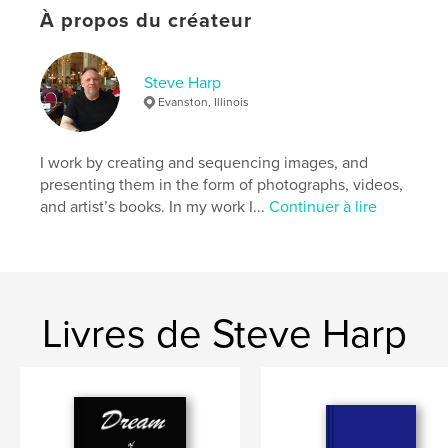
Date de publication:
févr 19, 2023
À propos du créateur
Langue
English
Mots-clés
Steve Harp
,
,
Africa
photography
Rimbaud
Evanston, Illinois
I work by creating and sequencing images, and
presenting them in the form of photographs, videos,
and artist’s books. In my work I...
Continuer à lire
Livres de Steve Harp