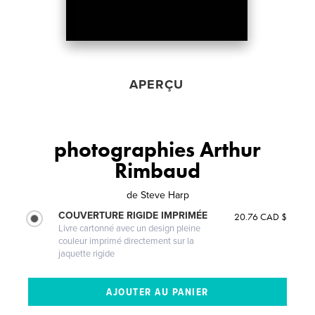
APERÇU
photographies Arthur
Rimbaud
de
Steve Harp
COUVERTURE RIGIDE IMPRIMÉE
20.76 CAD $
Livre cartonné avec un design pleine
couleur imprimé directement sur la
jaquette rigide