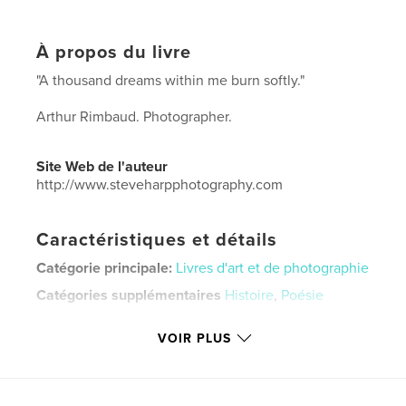
À propos du livre
"A thousand dreams within me burn softly."
Arthur Rimbaud. Photographer.
Site Web de l'auteur
http://www.steveharpphotography.com
Caractéristiques et détails
Catégorie principale:
Livres d'art et de photographie
Catégories supplémentaires
Histoire
,
Poésie
Format choisi:
13×20 cm
VOIR PLUS
# de pages:
24
ISBN
Couverture rigide imprimée: 9798211519848