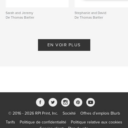
Sarah and Jeremy
Stephanie and David
De Thomas Bartler
De Thomas Bartler
EN VOIR PLUS
© 2016 - 2026 RPI Print, Inc.
Société
Offres d’emplois Blurb
Tarifs
Politique de confidentialité
Politique relative aux cookies