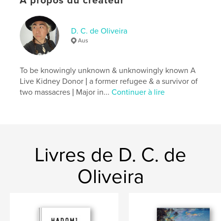
À propos du créateur
,
,
,
,
Poem
May
Notebook
Diary
Journal
D. C. de Oliveira
Aus
To be knowingly unknown & unknowingly known A
Live Kidney Donor | a former refugee & a survivor of
two massacres | Major in...
Continuer à lire
Livres de D. C. de
Oliveira