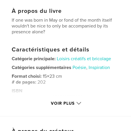
À propos du livre
If one was born in May or fond of the month itself
wouldn't be nice to only be accompanied by its
presence alone?
Caractéristiques et détails
Catégorie principale:
Loisirs créatifs et bricolage
Catégories supplémentaires
Poésie
,
Inspiration
Format choisi:
15×23 cm
# de pages:
202
ISBN
Couverture souple: 9798211777620
VOIR PLUS
Date de publication:
nov 24, 2022
Langue
English
Mots-clés