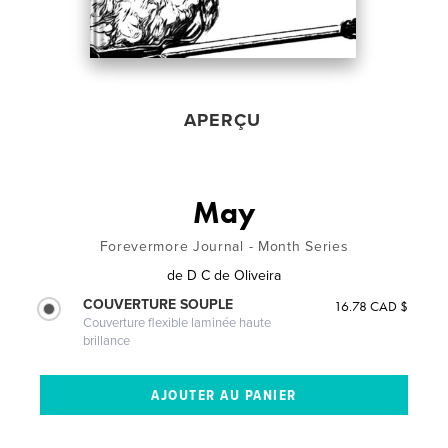
APERÇU
May
Forevermore Journal - Month Series
de
D C de Oliveira
COUVERTURE SOUPLE
16.78 CAD $
Couverture flexible laminée haute
brillance