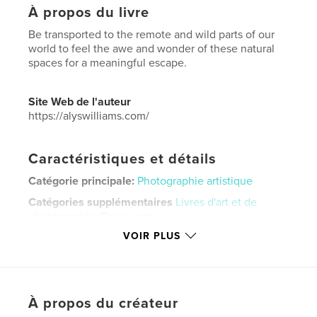
À propos du livre
Be transported to the remote and wild parts of our
world to feel the awe and wonder of these natural
spaces for a meaningful escape.
Site Web de l'auteur
https://alyswilliams.com/
Caractéristiques et détails
Catégorie principale:
Photographie artistique
Catégories supplémentaires
Livres d'art et de
photographie
,
Beaux-arts
VOIR PLUS
Format choisi:
Lettre US, 22×28 cm
# de pages:
100
Date de publication:
nov 11, 2022
Langue
English
À propos du créateur
Mots-clés