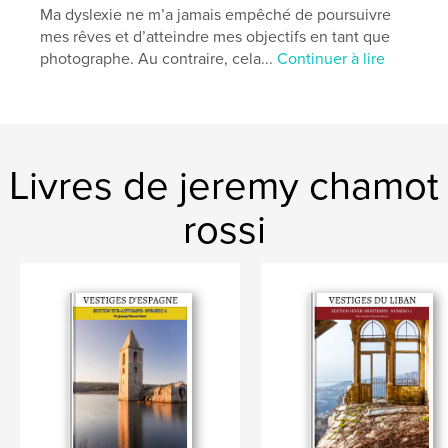
Ma dyslexie ne m’a jamais empêché de poursuivre
,
,
,
,
livreurbex
art
urbex
photo
mes rêves et d’atteindre mes objectifs en tant que
photographe. Au contraire, cela...
Continuer à lire
jeremychamotrossi
Livres de jeremy chamot
rossi