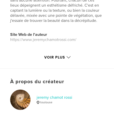
sans aucune attention. Pourtant, chacun de ces
lieux dépeignent un esthétisme défriché. C'est en
captant la lumière ou la texture, ou bien la couleur
délavée, mixée avec une pointe de végétation, que
j'essaie de trouver la beauté dans la décrépitude.
Site Web de l'auteur
https://www.jeremychamotrossi.com/
Caractéristiques et détails
VOIR PLUS
Catégorie principale:
Photographie artistique
Format choisi:
Format paysage, 25×20 cm
# de pages:
144
À propos du créateur
ISBN
Couverture rigide imprimée: 9798211947627
Date de publication:
oct 01, 2022
jeremy chamot rossi
toulouse
Langue
French
Mots-clés