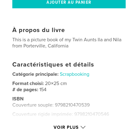
À propos du livre
This is a picture book of my Twin Aunts Ila and Nila
from Porterville, California
Caractéristiques et détails
Catégorie principale:
Scrapbooking
Format choisi:
20×25 cm
# de pages:
154
ISBN
Couverture souple: 9798210470539
Couverture rigide imprimée: 9798210470546
Date de publication:
juil 03, 2022
VOIR PLUS
Langue
English