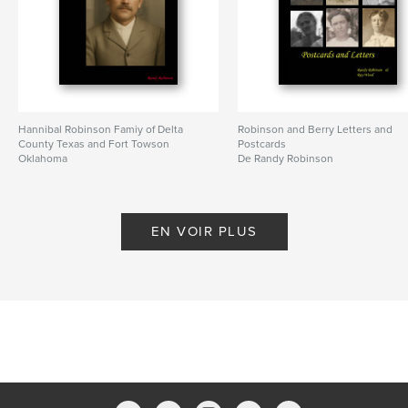
Hannibal Robinson Famiy of Delta
Robinson and Berry Letters and
County Texas and Fort Towson
Postcards
Oklahoma
De Randy Robinson
De Randy Robinson
EN VOIR PLUS