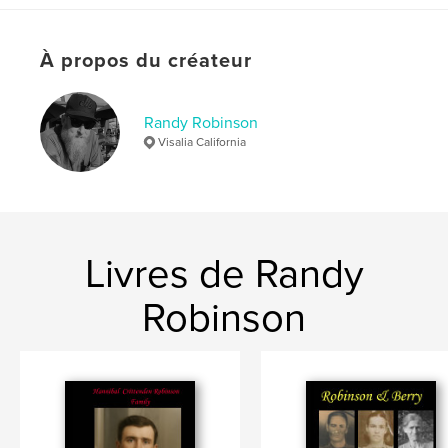
Mots-clés
,
,
,
Poplar
Boswell Oklahoma
Porterville
À propos du créateur
Robinson
Randy Robinson
Visalia California
Livres de Randy
Robinson