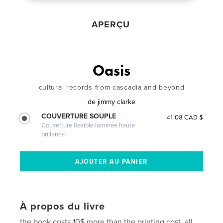
APERÇU
Oasis
cultural records from cascadia and beyond
de
jimmy clarke
COUVERTURE SOUPLE
41.08 CAD $
Couverture flexible laminée haute
brillance
À propos du livre
the book costs 10$ more than the printing cost, all