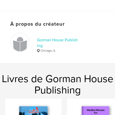
ISBN
Couverture rigide imprimée: 9781958489000
Couverture souple: 9781958489017
Date de publication:
juin 04, 2022
À propos du créateur
Langue
English
Gorman House Publish
ing
Chicago, IL
Livres de Gorman House
Publishing