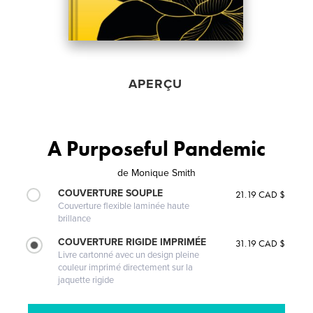
APERÇU
A Purposeful Pandemic
de
Monique Smith
COUVERTURE SOUPLE
21.19 CAD $
Couverture flexible laminée haute
brillance
COUVERTURE RIGIDE IMPRIMÉE
31.19 CAD $
Livre cartonné avec un design pleine
couleur imprimé directement sur la
jaquette rigide