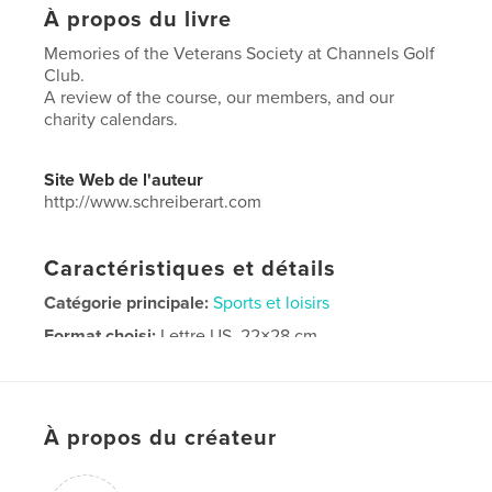
À propos du livre
Memories of the Veterans Society at Channels Golf
Club.
A review of the course, our members, and our
charity calendars.
Site Web de l'auteur
http://www.schreiberart.com
Caractéristiques et détails
Catégorie principale:
Sports et loisirs
Format choisi:
Lettre US, 22×28 cm
# de pages:
52
Date de publication:
mai 16, 2022
Langue
English
À propos du créateur
Mots-clés
Golf