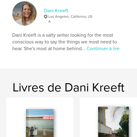
ISBN
Couverture souple: 9798210284679
Dani Kreeft
Los Angeles, California, US
Date de publication:
mai 02, 2022
A
Langue
English
Dani Kreeft is a salty writer looking for the most
Mots-clés
conscious way to say the things we most need to
,
,
film photography
writing
travel
hear. She's most at home behind...
Continuer à lire
Livres de Dani Kreeft