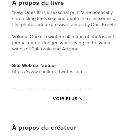
À propos du livre
"Easy Does It" is a seasonal print 'zine poetically
chronicling life's size and depth in a slim series of
film photos and expressive pieces by Dani Kreeft.
Volume One is a winter collection of photos and
journal entries logged while living in the warm
winds of California and Arizona.
Site Web de l'auteur
https://www.danikreeftwrites.com
Caractéristiques et détails
VOIR PLUS
Catégorie principale:
Voyages
Catégories supplémentaires
Livres d'art et de
photographie
,
Biographies et mémoires
Format choisi:
13×20 cm
À propos du créateur
# de pages:
60