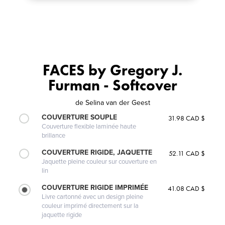
FACES by Gregory J.
Furman - Softcover
de
Selina van der Geest
COUVERTURE SOUPLE
31.98 CAD $
Couverture flexible laminée haute
brillance
COUVERTURE RIGIDE, JAQUETTE
52.11 CAD $
Jaquette pleine couleur sur couverture en
lin
COUVERTURE RIGIDE IMPRIMÉE
41.08 CAD $
Livre cartonné avec un design pleine
couleur imprimé directement sur la
jaquette rigide