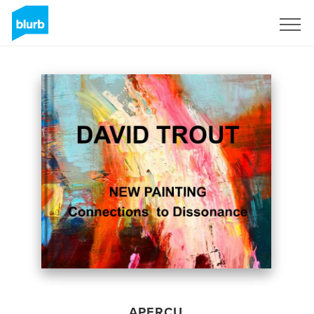
S'inscrire
APERÇU