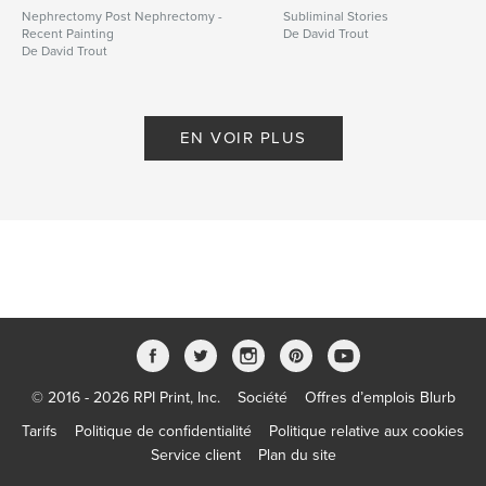
Nephrectomy Post Nephrectomy -
Subliminal Stories
Recent Painting
De David Trout
De David Trout
EN VOIR PLUS
© 2016 - 2026 RPI Print, Inc.
Société
Offres d’emplois Blurb
Tarifs
Politique de confidentialité
Politique relative aux cookies
Service client
Plan du site