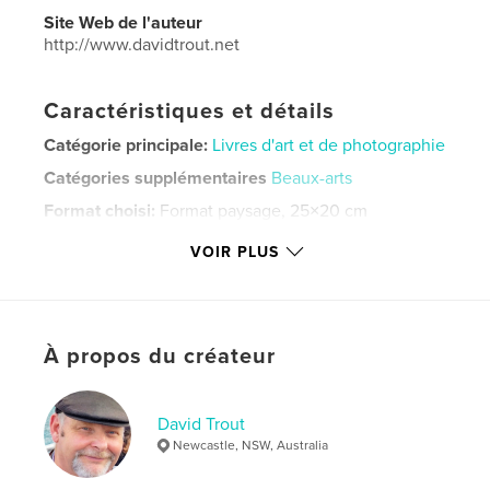
Site Web de l'auteur
http://www.davidtrout.net
Caractéristiques et détails
Catégorie principale:
Livres d'art et de photographie
Catégories supplémentaires
Beaux-arts
Format choisi:
Format paysage, 25×20 cm
# de pages:
44
VOIR PLUS
ISBN
Couverture souple: 9798210068613
Date de publication:
févr 24, 2022
Langue
English
À propos du créateur
Mots-clés
,
,
,
Melbourne
painting. abstraction
Art
David Trout
Newcastle, NSW, Australia
,
Trout
David