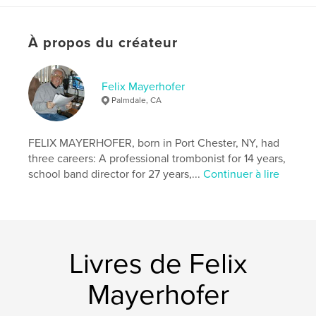
ISBN
Couverture souple: 9781006009778
Couverture rigide imprimée: 9781006009785
À propos du créateur
Date de publication:
janv 07, 2022
Langue
English
Felix Mayerhofer
Palmdale, CA
Mots-clés
,
,
,
,
Mayerhofer
Felix
Maria
Mexico
FELIX MAYERHOFER, born in Port Chester, NY, had
heroine
three careers: A professional trombonist for 14 years,
school band director for 27 years,...
Continuer à lire
Livres de Felix
Mayerhofer