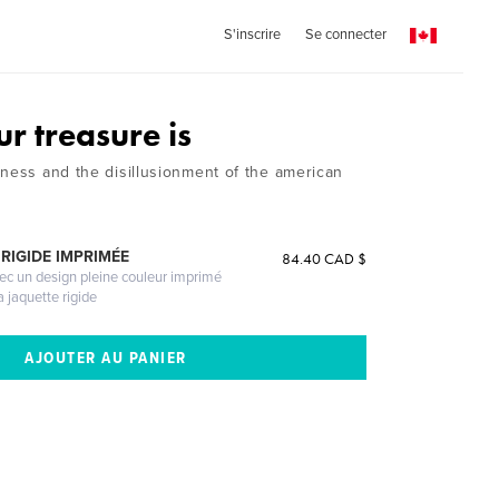
S'inscrire
Se connecter
r treasure is
iness and the disillusionment of the american
RIGIDE IMPRIMÉE
84.40 CAD $
vec un design pleine couleur imprimé
a jaquette rigide