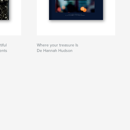
iful
Where your treasure Is
ents
De Hannah Hudson