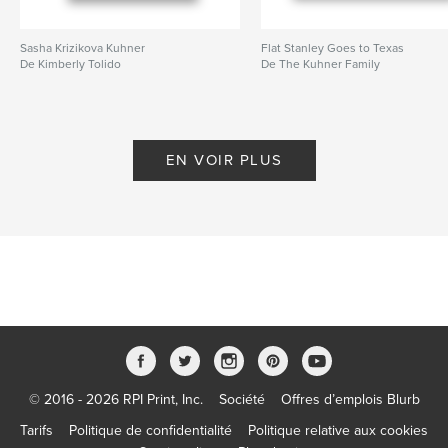
Sasha Krizikova Kuhner
Flat Stanley Goes to Texas
De Kimberly Tolido
De The Kuhner Family
EN VOIR PLUS
© 2016 - 2026 RPI Print, Inc.
Société
Offres d’emplois Blurb
Tarifs
Politique de confidentialité
Politique relative aux cookies