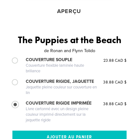
APERÇU
The Puppies at the Beach
de
Ronan and Flynn Tolido
COUVERTURE SOUPLE
23.88 CAD $
Couverture flexible laminée haute
brillance
COUVERTURE RIGIDE, JAQUETTE
38.88 CAD $
Jaquette pleine couleur sur couverture en
lin
COUVERTURE RIGIDE IMPRIMÉE
38.88 CAD $
Livre cartonné avec un design pleine
couleur imprimé directement sur la
jaquette rigide