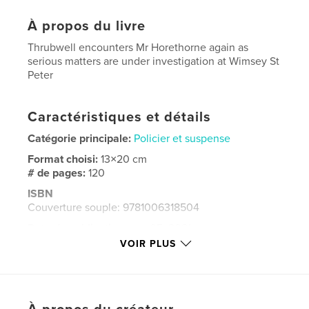
À propos du livre
Thrubwell encounters Mr Horethorne again as
serious matters are under investigation at Wimsey St
Peter
Caractéristiques et détails
Catégorie principale:
Policier et suspense
Format choisi:
13×20 cm
# de pages:
120
ISBN
Couverture souple: 9781006318504
Date de publication:
nov 05, 2021
VOIR PLUS
Langue
English
Mots-clés
,
Thrubwell
Nempnett