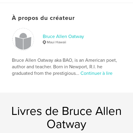
Enseignement
Format choisi:
20×25 cm
À propos du créateur
# de pages:
24
ISBN
Couverture souple: 9781006384110
Bruce Allen Oatway
Maui Hawaii
Couverture rigide imprimée: 9781006384103
Date de publication:
oct 17, 2021
Bruce Allen Oatway aka BAO, is an American poet,
Langue
English
author and teacher. Born in Newport, R.I. he
Mots-clés
graduated from the prestigious...
Continuer à lire
,
,
,
,
magic
moon
stars
christmas
childrens books
Livres de Bruce Allen
Oatway