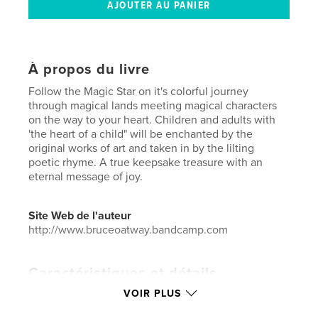
À propos du livre
Follow the Magic Star on it's colorful journey
through magical lands meeting magical characters
on the way to your heart. Children and adults with
'the heart of a child" will be enchanted by the
original works of art and taken in by the lilting
poetic rhyme. A true keepsake treasure with an
eternal message of joy.
Site Web de l'auteur
http://www.bruceoatway.bandcamp.com
Caractéristiques et détails
VOIR PLUS
Catégorie principale:
Livres pour enfants
Catégories supplémentaires
Contes de fées
,