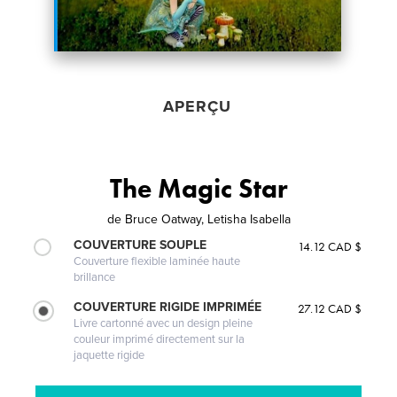
APERÇU
The Magic Star
de
Bruce Oatway, Letisha Isabella
COUVERTURE SOUPLE
14.12 CAD $
Couverture flexible laminée haute
brillance
COUVERTURE RIGIDE IMPRIMÉE
27.12 CAD $
Livre cartonné avec un design pleine
couleur imprimé directement sur la
jaquette rigide