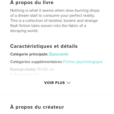
À propos du livre
Nothing is what it seems when slow burning drops
of a dream start to consume your perfect reality.
This is a collection of twisted, bizarre and strange
flash fiction tales woven into the fabric of a
decaying world.
Caractéristiques et détails
Catégorie principale:
Épouvante
Catégories supplémentaires
Fiction psychologique
Format choisi:
13×20 cm
# de pages:
108
ISBN
VOIR PLUS
Couverture souple: 9781006413421
Date de publication:
oct 11, 2021
Langue
English
À propos du créateur
Mots-clés