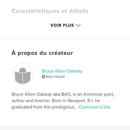
Caractéristiques et détails
Catégorie principale:
Poésie
VOIR PLUS
Catégories supplémentaires
Littérature
,
Californie
Format choisi:
15×23 cm
# de pages:
116
ISBN
À propos du créateur
Couverture rigide imprimée: 9781006465208
Couverture souple: 9781006465192
Bruce Allen Oatway
Couverture rigide, jaquette: 9781006465215
Maui Hawaii
Date de publication:
sept 26, 2021
Langue
English
Bruce Allen Oatway aka BAO, is an American poet,
author and teacher. Born in Newport, R.I. he
Mots-clés
graduated from the prestigious...
Continuer à lire
,
,
,
,
Inspirational
Maui
California
Malibu
Poetry