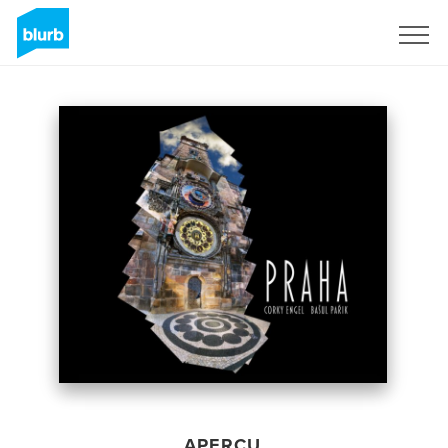
S'inscrire
APERÇU