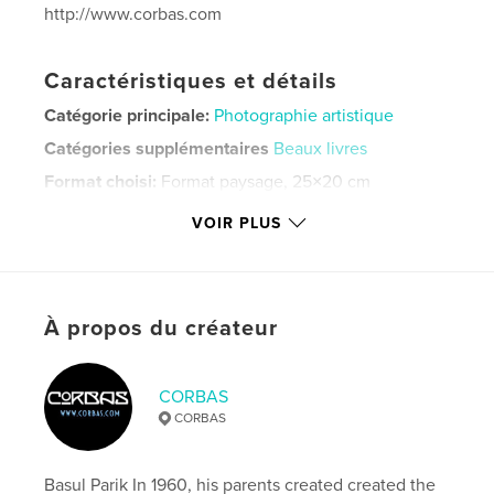
http://www.corbas.com
Caractéristiques et détails
Catégorie principale:
Photographie artistique
Catégories supplémentaires
Beaux livres
Format choisi:
Format paysage, 25×20 cm
# de pages:
44
VOIR PLUS
ISBN
Couverture souple: 9781006607240
Date de publication:
août 18, 2021
Langue
English
À propos du créateur
Mots-clés
,
,
Vitus
Praha
Prague
CORBAS
CORBAS
Basul Parik In 1960, his parents created created the