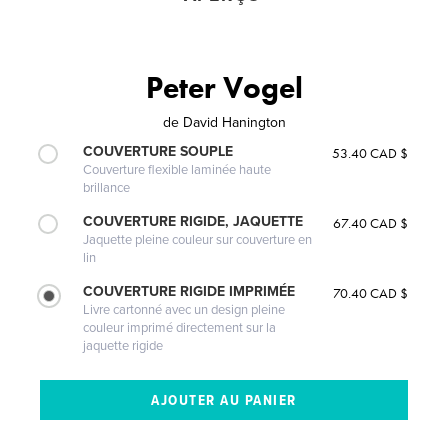
Peter Vogel
de
David Hanington
COUVERTURE SOUPLE
53.40 CAD $
Couverture flexible laminée haute
brillance
COUVERTURE RIGIDE, JAQUETTE
67.40 CAD $
Jaquette pleine couleur sur couverture en
lin
COUVERTURE RIGIDE IMPRIMÉE
70.40 CAD $
Livre cartonné avec un design pleine
couleur imprimé directement sur la
jaquette rigide