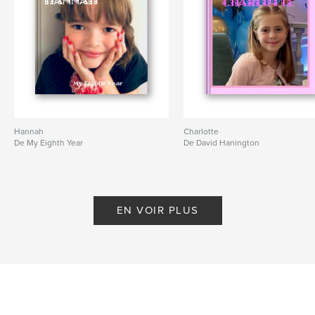
Hannah
Charlotte
De My Eighth Year
De David Hanington
EN VOIR PLUS