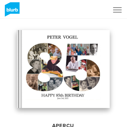
S'inscrire
APERÇU