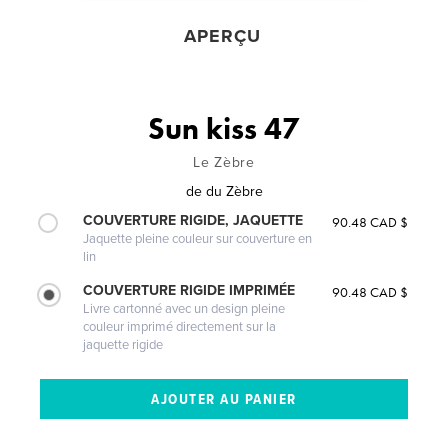
APERÇU
Sun kiss 47
Le Zèbre
de
du Zèbre
COUVERTURE RIGIDE, JAQUETTE
90.48 CAD $
Jaquette pleine couleur sur couverture en
lin
COUVERTURE RIGIDE IMPRIMÉE
90.48 CAD $
Livre cartonné avec un design pleine
couleur imprimé directement sur la
jaquette rigide