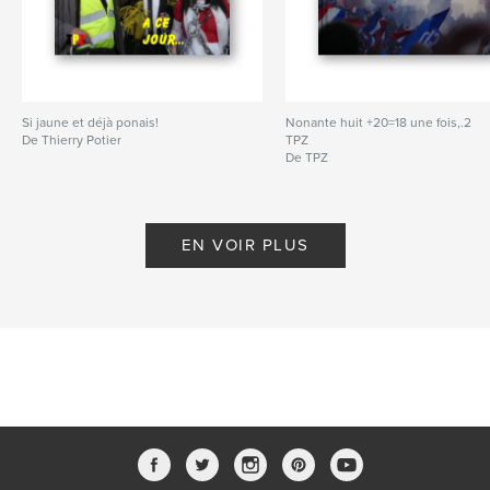
Si jaune et déjà ponais!
Nonante huit +20=18 une fois,.2
De Thierry Potier
TPZ
De TPZ
EN VOIR PLUS