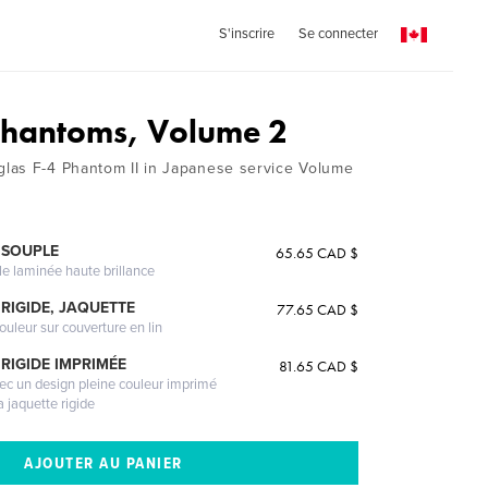
S'inscrire
Se connecter
Phantoms, Volume 2
las F-4 Phantom II in Japanese service Volume
 SOUPLE
65.65 CAD $
le laminée haute brillance
RIGIDE, JAQUETTE
77.65 CAD $
ouleur sur couverture en lin
RIGIDE IMPRIMÉE
81.65 CAD $
vec un design pleine couleur imprimé
a jaquette rigide