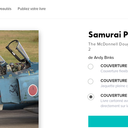
veautés
Publiez votre livre
Samurai 
The McDonnell Doug
2
de
Andy Binks
COUVERTURE
Couverture flexib
COUVERTURE 
Jaquette pleine c
COUVERTURE 
Livre cartonné a
directement sur l