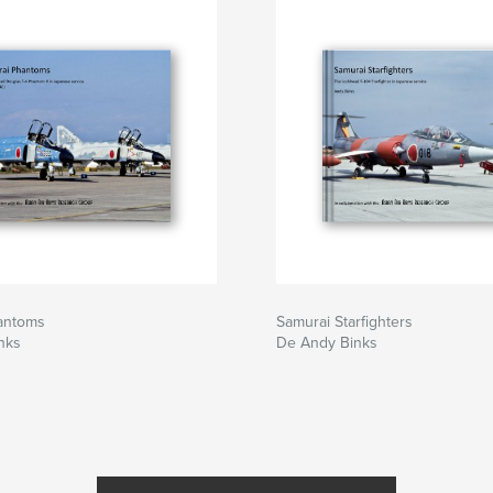
antoms
Samurai Starfighters
nks
De Andy Binks