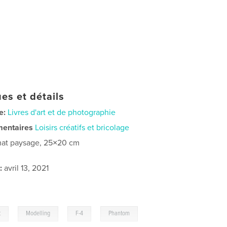
es et détails
e:
Livres d'art et de photographie
mentaires
Loisirs créatifs et bricolage
at paysage, 25×20 cm
:
avril 13, 2021
,
,
,
,
t
Modelling
F-4
Phantom