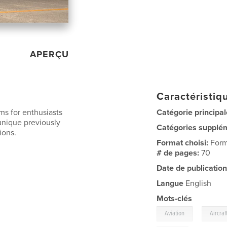
APERÇU
Caractéristiqu
s for enthusiasts
Catégorie principal
unique previously
Catégories supplé
ions.
Format choisi:
Form
# de pages:
70
Date de publication
Langue
English
Mots-clés
,
Aviation
Aircraf