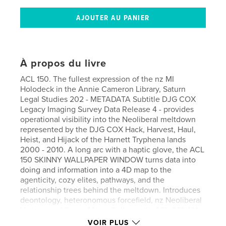
À propos du livre
ACL 150. The fullest expression of the nz MI
Holodeck in the Annie Cameron Library, Saturn
Legal Studies 202 - METADATA Subtitle DJG COX
Legacy Imaging Survey Data Release 4 - provides
operational visibility into the Neoliberal meltdown
represented by the DJG COX Hack, Harvest, Haul,
Heist, and Hijack of the Harnett Tryphena lands
2000 - 2010. A long arc with a haptic glove, the ACL
150 SKINNY WALLPAPER WINDOW turns data into
doing and information into a 4D map to the
agenticity, cozy elites, pathways, and the
relationship trees behind the meltdown. Introduces
deontology, heteronomous forcefield, nz Neoliberal
Variant, and Sense Maps. Collect with ACL 081, 101,
102, 103, 104, and 119.
VOIR PLUS