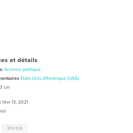
es et détails
e:
Science politique
mentaires
États-Unis d’Amérique (USA)
23 cm
:
févr 13, 2021
ned
,
博登书屋