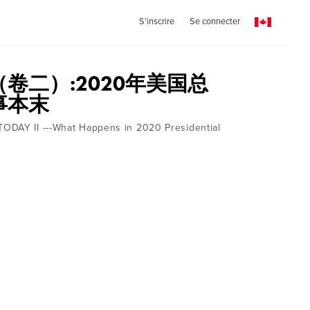
S'inscrire
Se connecter
卷二）:2020年美国总
事本末
ODAY II ---What Happens in 2020 Presidential