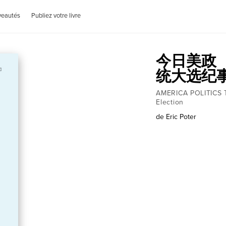
veautés
Publiez votre livre
今日美政（
统大选纪
AMERICA POLITICS T
Election
de
Eric Poter