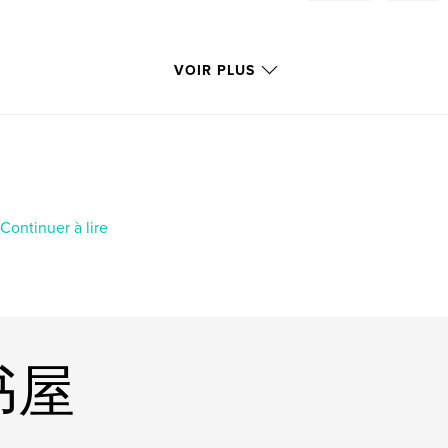
VOIR PLUS
Continuer à lire
登书屋