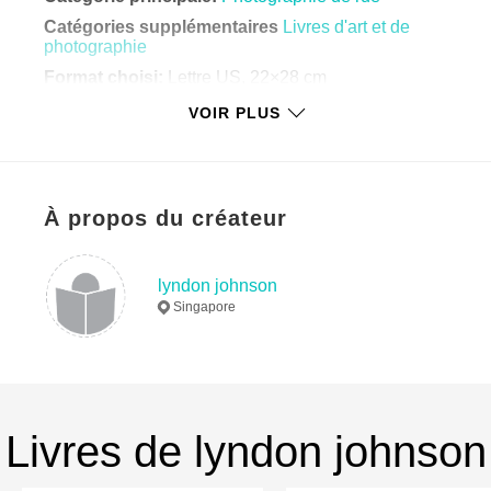
Catégories supplémentaires
Livres d'art et de
photographie
Format choisi:
Lettre US, 22×28 cm
# de pages:
48
VOIR PLUS
Date de publication:
nov 05, 2020
Langue
English
Mots-clés
À propos du créateur
,
,
street photography
zine
colour
lyndon johnson
Singapore
Livres de lyndon johnson