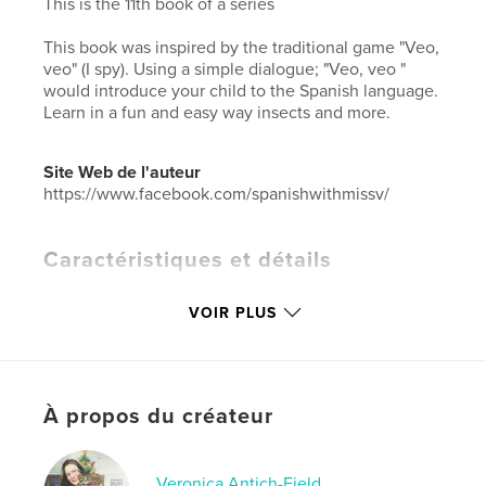
This is the 11th book of a series
This book was inspired by the traditional game "Veo,
veo" (I spy). Using a simple dialogue; "Veo, veo "
would introduce your child to the Spanish language.
Learn in a fun and easy way insects and more.
Site Web de l'auteur
https://www.facebook.com/spanishwithmissv/
Caractéristiques et détails
Catégorie principale:
Livres pour enfants
VOIR PLUS
Catégories supplémentaires
Animaux
domestiques
,
Enseignement
Format choisi:
Petit carré, 18×18 cm
# de pages:
20
À propos du créateur
ISBN
Couverture souple: 9781715736484
Veronica Antich-Fjeld