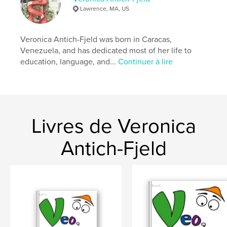
Date de publication:
oct 28, 2020
Lawrence, MA, US
Langue
Spanish
Mots-clés
Veronica Antich-Fjeld was born in Caracas,
,
,
,
,
learn
language
insects
children
Venezuela, and has dedicated most of her life to
education, language, and...
Continuer à lire
spanish
Livres de Veronica
Antich-Fjeld