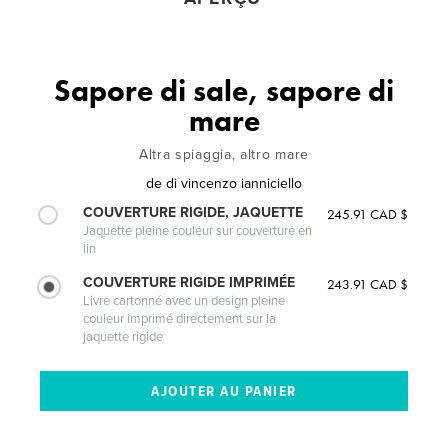
Sapore di sale, sapore di
mare
Altra spiaggia, altro mare
de
di vincenzo ianniciello
COUVERTURE RIGIDE, JAQUETTE
245.91 CAD $
Jaquette pleine couleur sur couverture en
lin
COUVERTURE RIGIDE IMPRIMÉE
243.91 CAD $
Livre cartonné avec un design pleine
couleur imprimé directement sur la
jaquette rigide