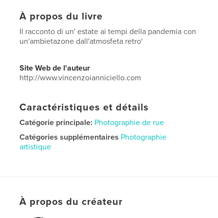
À propos du livre
Il racconto di un' estate ai tempi della pandemia con
un'ambietazone dall'atmosfeta retro'
Site Web de l'auteur
http://www.vincenzoianniciello.com
Caractéristiques et détails
Catégorie principale:
Photographie de rue
Catégories supplémentaires
Photographie
artistique
Format choisi:
Grand format paysage, 33×28 cm
# de pages:
124
Date de publication:
sept 28, 2020
Langue
Italian
À propos du créateur