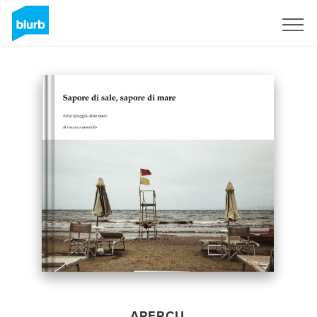
S'inscrire
APERÇU