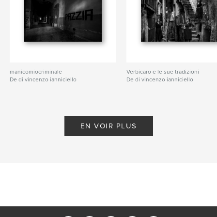
manicomiocriminale
Verbicaro e le sue tradizioni
De di vincenzo ianniciello
De di vincenzo ianniciello
EN VOIR PLUS