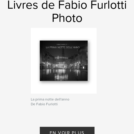
Couverture rigide imprimée: 9781715937645
Livres de Fabio Furlotti
Date de publication:
sept 13, 2020
Photo
Langue
Italian
Mots-clés
,
,
,
street
fotografia
Night
Parma
La prima notte dell'anno
De Fabio Furlotti
EN VOIR PLUS