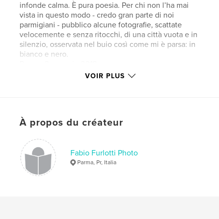
infonde calma. È pura poesia. Per chi non l’ha mai
vista in questo modo - credo gran parte di noi
parmigiani - pubblico alcune fotografie, scattate
velocemente e senza ritocchi, di una città vuota e in
silenzio, osservata nel buio così come mi è parsa: in
bianco e nero.
Parma, 2 gennaio 2018
VOIR PLUS
Site Web de l'auteur
https://www.fabiofurlottiphoto.com
À propos du créateur
Caractéristiques et détails
Catégorie principale:
Photographie de rue
Fabio Furlotti Photo
Catégories supplémentaires
Livres d'art et de
Parma, Pr, Italia
photographie
Format choisi:
Format paysage, 25×20 cm
# de pages:
70
ISBN