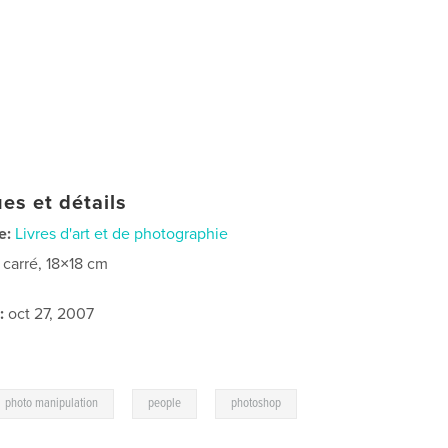
es et détails
e:
Livres d'art et de photographie
t carré, 18×18 cm
:
oct 27, 2007
,
,
photo manipulation
people
photoshop