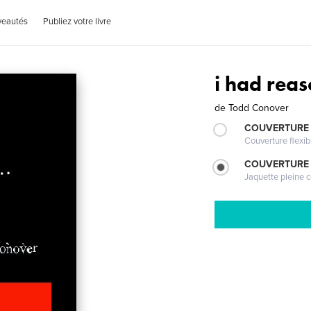
veautés
Publiez votre livre
i had reas
de
Todd Conover
COUVERTURE
Couverture flexib
COUVERTURE 
Jaquette pleine c