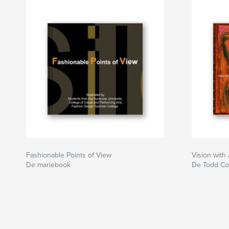
Fashionable Points of View
Vision with
De mariebook
De Todd Co