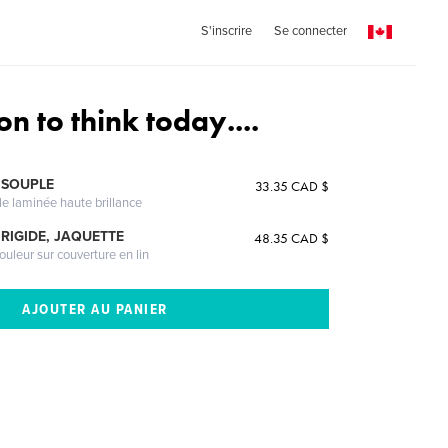
S'inscrire
Se connecter
on to think today....
 SOUPLE
33.35 CAD $
le laminée haute brillance
RIGIDE, JAQUETTE
48.35 CAD $
ouleur sur couverture en lin