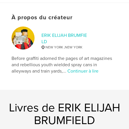
Format choisi:
20×25 cm
# de pages:
312
À propos du créateur
ISBN
Couverture souple: 9781715422622
ERIK ELIJAH BRUMFIE
Date de publication:
août 31, 2020
LD
Langue
English
NEW YORK ,NEW YORK
Mots-clés
Before graffiti adorned the pages of art magazines
,
,
,
photography
entertainment
music
and rebellious youth wielded spray cans in
alleyways and train yards,...
Continuer à lire
hip-hop
Livres de ERIK ELIJAH
BRUMFIELD