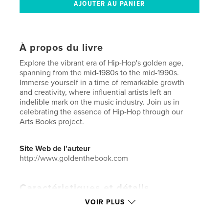
À propos du livre
Explore the vibrant era of Hip-Hop's golden age,
spanning from the mid-1980s to the mid-1990s.
Immerse yourself in a time of remarkable growth
and creativity, where influential artists left an
indelible mark on the music industry. Join us in
celebrating the essence of Hip-Hop through our
Arts Books project.
Site Web de l'auteur
http://www.goldenthebook.com
Caractéristiques et détails
VOIR PLUS
Catégorie principale:
Livres d'art et de photographie
Catégories supplémentaires
Graffiti
,
Beaux livres