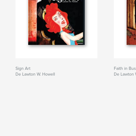
Sign Art
Faith in Bu
De Lawton W. Howell
De Lawton 