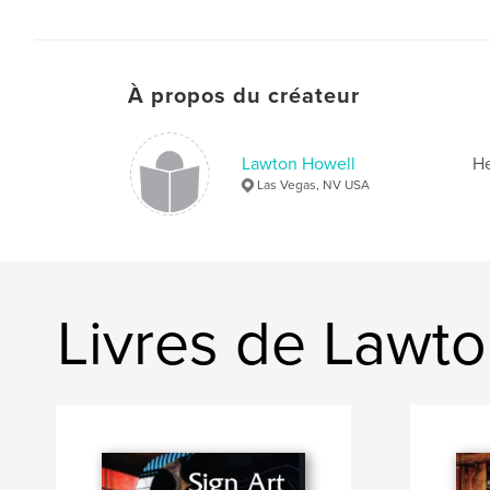
À propos du créateur
Lawton Howell
He
Las Vegas, NV USA
Livres de Lawt