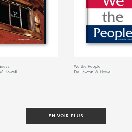
siness
We the People
W. Howell
De Lawton W. Howell
EN VOIR PLUS