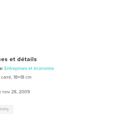
es et détails
e:
Entreprises et économie
t carré, 18×18 cm
:
nov 28, 2009
keting