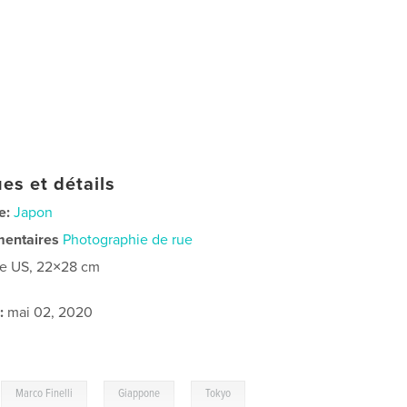
es et détails
e:
Japon
mentaires
Photographie de rue
re US, 22×28 cm
:
mai 02, 2020
,
,
,
Marco Finelli
Giappone
Tokyo