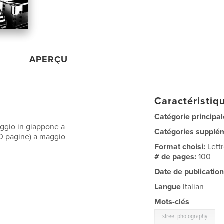
APERÇU
Caractéristiqu
Catégorie principal
aggio in giappone a
Catégories supplé
00 pagine) a maggio
Format choisi:
Lett
# de pages:
100
Date de publication
Langue
Italian
Mots-clés
street photography