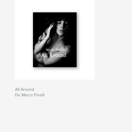
All Around
De Marco Finelli