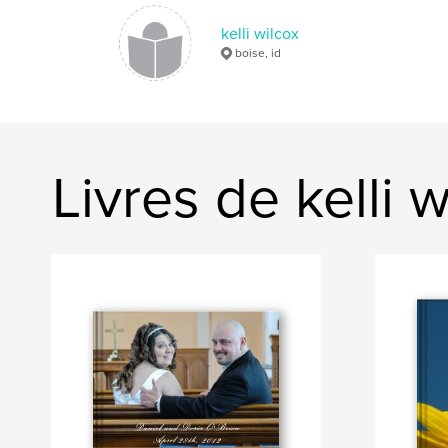
kelli wilcox
boise, id
Livres de kelli w