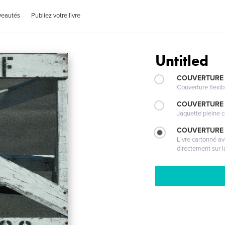
veautés
Publiez votre livre
Untitled
COUVERTURE
Couverture flexib
COUVERTURE 
Jaquette pleine c
COUVERTURE 
Livre cartonné a
directement sur l