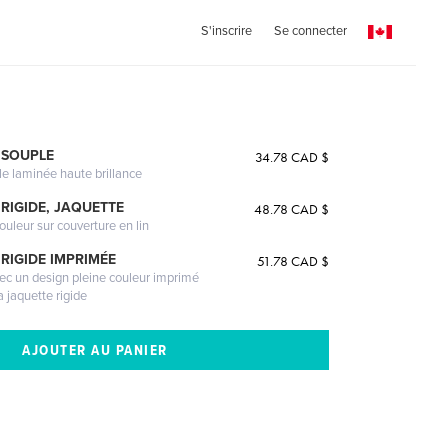
S'inscrire
Se connecter
 SOUPLE
34.78 CAD $
le laminée haute brillance
RIGIDE, JAQUETTE
48.78 CAD $
ouleur sur couverture en lin
RIGIDE IMPRIMÉE
51.78 CAD $
vec un design pleine couleur imprimé
a jaquette rigide