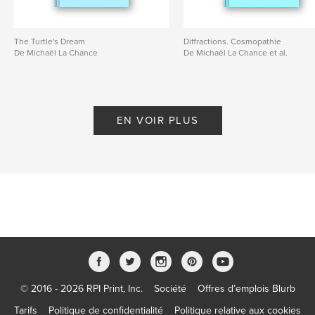
The Turtle's Dream
Diffractions. Cosmopathie
De Michaël La Chance
De Michaël La Chance et al.
EN VOIR PLUS
© 2016 - 2026 RPI Print, Inc.
Société
Offres d’emplois Blurb
Tarifs
Politique de confidentialité
Politique relative aux cookies