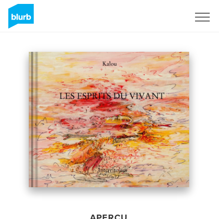
S'inscrire
APERÇU