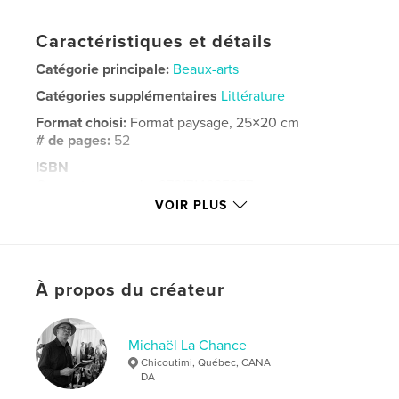
Caractéristiques et détails
Catégorie principale:
Beaux-arts
Catégories supplémentaires
Littérature
Format choisi:
Format paysage, 25×20 cm
# de pages:
52
ISBN
Couverture souple: 9781714625857
VOIR PLUS
Date de publication:
avril 01, 2020
Langue
French
Mots-clés
À propos du créateur
,
,
,
esprits
animaux
paysages
peintures
Michaël La Chance
Chicoutimi, Québec, CANA
DA