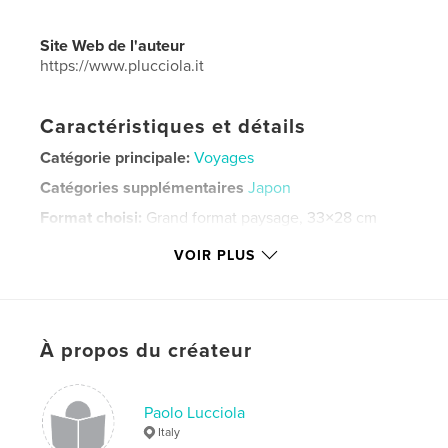
Site Web de l'auteur
https://www.plucciola.it
Caractéristiques et détails
Catégorie principale:
Voyages
Catégories supplémentaires
Japon
Format choisi:
Grand format paysage, 33×28 cm
# de pages:
50
VOIR PLUS
Date de publication:
avril 01, 2020
Langue
Italian
Mots-clés
À propos du créateur
,
,
,
,
spring
kimono
primavera
Japan
Giappone
Paolo Lucciola
Italy