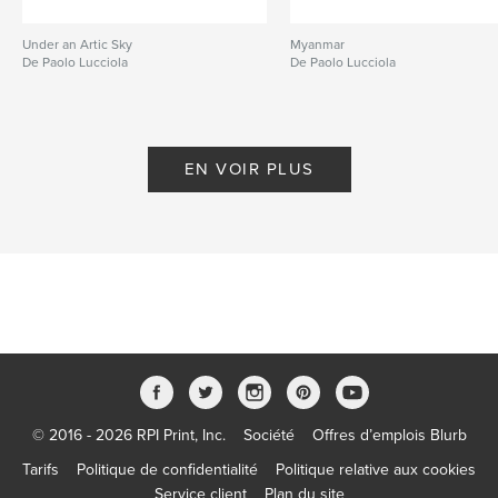
Under an Artic Sky
Myanmar
De Paolo Lucciola
De Paolo Lucciola
EN VOIR PLUS
© 2016 - 2026 RPI Print, Inc.
Société
Offres d’emplois Blurb
Tarifs
Politique de confidentialité
Politique relative aux cookies
Service client
Plan du site