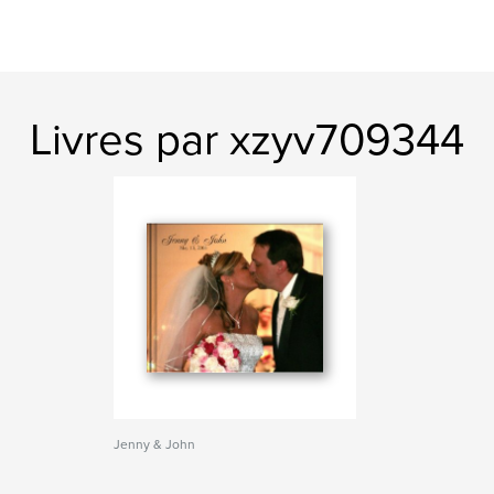
Livres par xzyv709344
Jenny & John