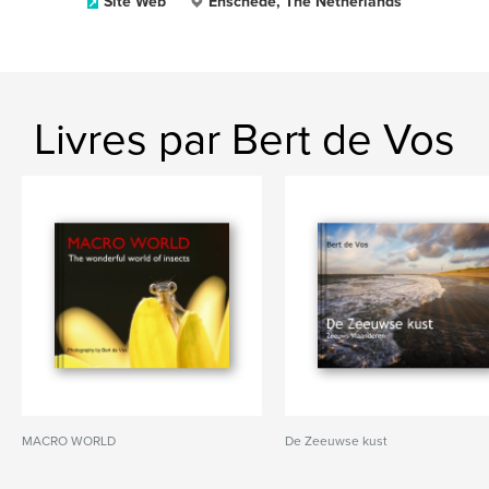
Site Web
Enschede, The Netherlands
Livres par Bert de Vos
MACRO WORLD
De Zeeuwse kust