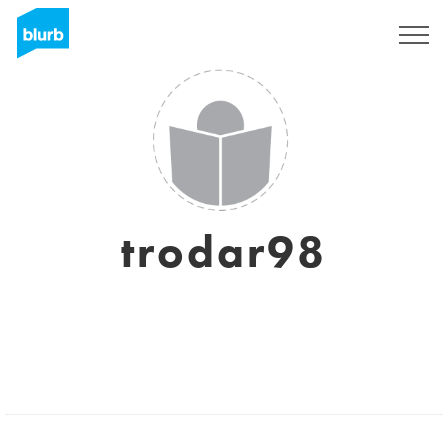
S'inscrire
trodar98