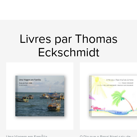
Livres par Thomas
Eckschmidt
Uma Viagem em FamÃ­lia
O Dia que o Papai Noel saiu de