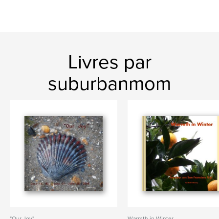
Livres par
suburbanmom
"Our Joy"
Warmth in Winter