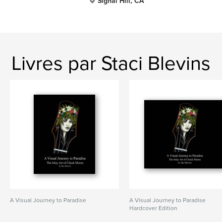
Signal Hill, CA
Livres par Staci Blevins
A Visual Journey to Paradise
A Visual Journey to Paradise
Hardcover Edition