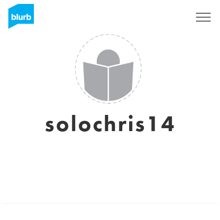
S'inscrire
solochris14