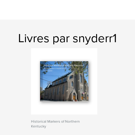
Livres par snyderr1
Historical Markers of Northern
Kentucky