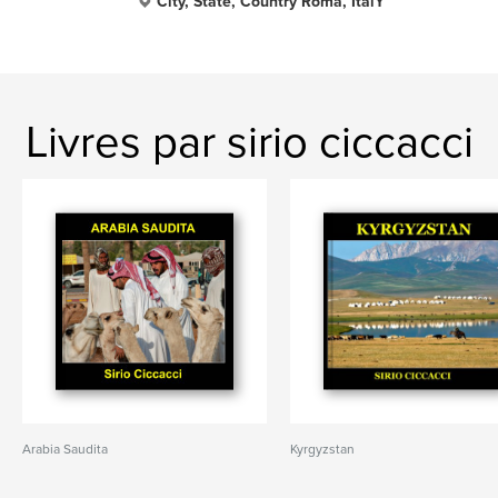
City, State, Country Roma, ItalY
Livres par sirio ciccacci
Arabia Saudita
Kyrgyzstan