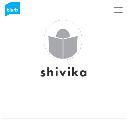
S'inscrire
shivika