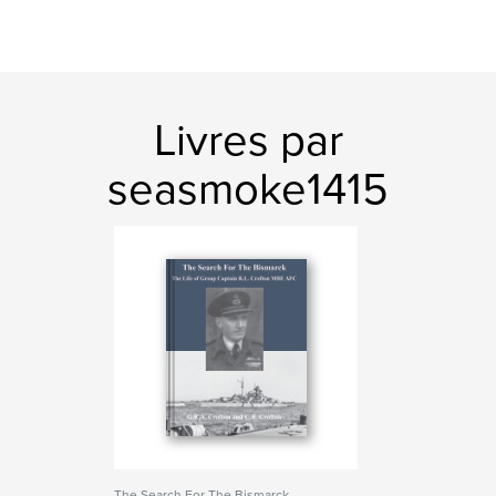
Livres par
seasmoke1415
The Search For The Bismarck